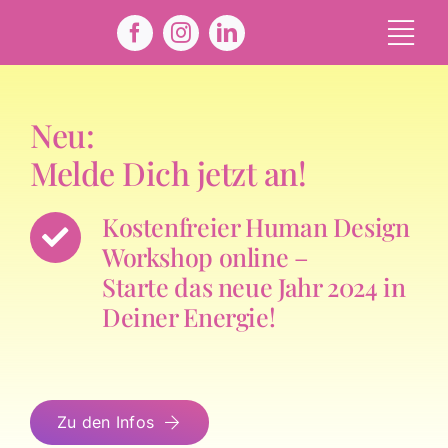
Zum
Inhalt
Tog
springen
Navi
Angebo
Neu:
Kontak
Melde Dich jetzt an!
Kostenfreier Human Design
Workshop online –
Starte das neue Jahr 2024 in
Deiner Energie!
Zu den Infos