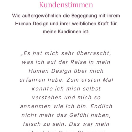
Kundenstimmen
Wie außergewöhnlich die Begegnung mit ihrem
Human Design und ihrer weiblichen Kraft für
meine Kundinnen ist:
„Es hat mich sehr überrascht,
„Mein Human Design Reading
„Liebe Martina, dein Reading
„Martina lieben Dank für die
was ich auf der Reise in mein
Reise in mein Human Design.
war wundervoll
mit Martina war eine
💫
und es
Das ist wirklich ein super Tool
beginnt immer mehr in mir zu
wunderbare Bereicherung für
Human Design über mich
um vielleicht unentdeckte oder
erfahren habe. Zum ersten Mal
wirken und zu arbeiten.
mich. Martina ist
sehr
🙏
So
vergessene Seiten von mir neu
berührend und spannend mein
professionell, einfühlsam und
konnte ich mich selbst
zu entdecken. Damit habe ich
aus tiefstem Herzen bei der
Human Design kennen zu
verstehen und mich so
Sache, so dass ich mich zu jeder
lernen. Ich fühle mich in vielem
annehmen wie ich bin. Endlich
das Gefühl, meine Stärken
kultivieren zu können und Licht
Zeit sehr wohl, verstanden und
nicht mehr das Gefühl haben,
bestätigt und inspiriert.
ins Dunkle zu bringen bei immer
abgeholt gefühlt habe. Ich habe
falsch zu sein. Das war mein
Manches stimmt zum