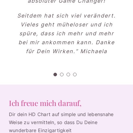
Nachdenken und tiefer spüren
wiederkehrenden Themen.
unglaublich viel über mich
absoluter Game Changer!
an. Danke für diese liebevolle
gelernt, verstanden und
Lieben Dank für diese
Seitdem hat sich viel verändert.
Umarmung meiner Seele
Möglichkeit an mir mit Hingabe
verschiedenste Impulse
❤️
“ Dani
Vieles geht müheloser und ich
und Freude zu arbeiten.“
mitgenommen. Dieses Reading
Sonja
spüre, dass ich mehr und mehr
hat vieles angestoßen und in
bei mir ankommen kann. Danke
Bewegung gebracht.
für Dein Wirken.“ Michaela
❤️
Ich danke Dir von Herzen,
liebe Martina, für Deine
wunderbare Arbeit.“ Susanne
Ich freue mich darauf,
Dir dein HD Chart auf simple und lebensnahe
Weise zu vermitteln, so dass Du Deine
wunderbare Einzigartigkeit